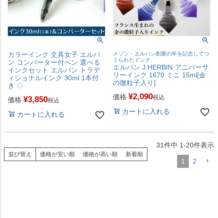
カラーインク 文具女子 エルバ
メゾン・エルバン創業の年を記念してつ
くられたインク
ン コンバーター付ペン 選べる
エルバン J.HERBIN アニバーサ
インクセット エルバン トラデ
リーインク 1670 ミニ 15ml[金
ィショナルインク 30ml 1本付
の微粒子入り]
き ◇
¥
2,090
価格
税込
¥
3,850
価格
税込
カートに入れる
カートに入れる
31
件中
1
-
20
件表示
並び替え
価格が安い順
価格が高い順
新着順
1
2