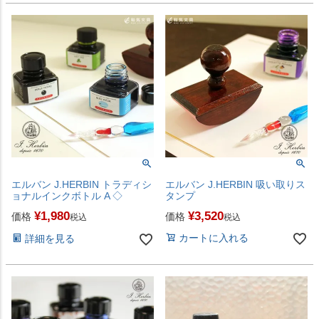
エルバン J.HERBIN トラディシ
エルバン J.HERBIN 吸い取りス
ョナルインクボトル A ◇
タンプ
¥
1,980
¥
3,520
価格
価格
税込
税込
カートに入れる
詳細を見る