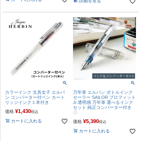
詳細を見る
カラーインク 文具女子 エルバ
万年筆 エルバン ボトルインク
ン コンバーター付ペン カート
セーラー SAILOR プロフィット
リッジインク１本付き
Jr.透明感 万年筆 選べるインク
セット 純正コンバーター付き
¥
1,430
価格
税込
◇
カートに入れる
¥
5,390
価格
税込
カートに入れる