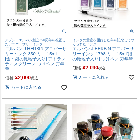
メゾン・エルバン創立350周年を祝福し
インクの量産を開始した年を記念してつ
たアニバーサリーインク
くられたインク
エルバン J.HERBIN アニバーサ
エルバン J.HERBIN アニバーサ
リーインク 350 ミニ 15ml
リーインク 1798 ミニ 15ml[銀
[金・銀の微粒子入り] アトラン
の微粒子入り] つけペン 万年筆
ティスグリーン つけペン 万年
¥
2,090
価格
税込
筆
¥
2,090
カートに入れる
価格
税込
カートに入れる