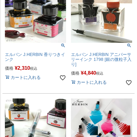
エルバン J.HERBIN 香りつきイ
エルバン J.HERBIN アニバーサ
ンク
リーインク 1798 [銀の微粒子入
り]
¥
2,310
価格
税込
¥
4,840
価格
税込
カートに入れる
カートに入れる