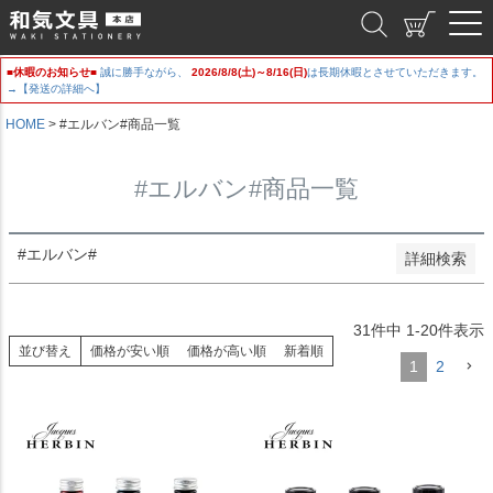
新着順
和気文具
登録順
価格が安い順
■休暇のお知らせ■
誠に勝手ながら、
2026/8/8(土)～8/16(日)
は長期休暇とさせていただきます。
価格が高い順
→【発送の詳細へ】
優先度順
レビュー順
HOME
#エルバン#商品一覧
キーワードヒット順
#エルバン#商品一覧
検索
#エルバン#
詳細検索
31
件中
1
-
20
件表示
並び替え
価格が安い順
価格が高い順
新着順
1
2