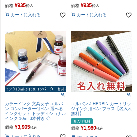
¥
935
¥
935
価格
価格
税込
税込
カートに入れる
カートに入れる
カラーインク 文具女子 エルバ
エルバン J.HERBIN カートリッ
ン コンバーター付ペン 選べる
ジインク用ペン ブラス【名入れ
インクセット トラディショナル
無料】
インク 10ml 3本付き ◇
名入れ無料
¥
3,905
価格
¥
1,980
税込
価格
税込
カートに入れる