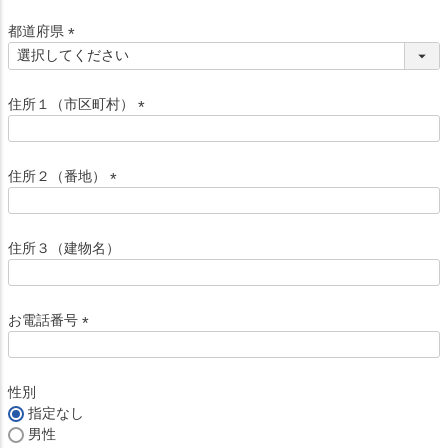
必
須
都道府県
)
(
必
須
住所１（市区町村）
)
(
必
須
住所２（番地）
)
(
必
須
住所３（建物名）
)
お電話番号
(
必
須
性別
)
指定なし
男性