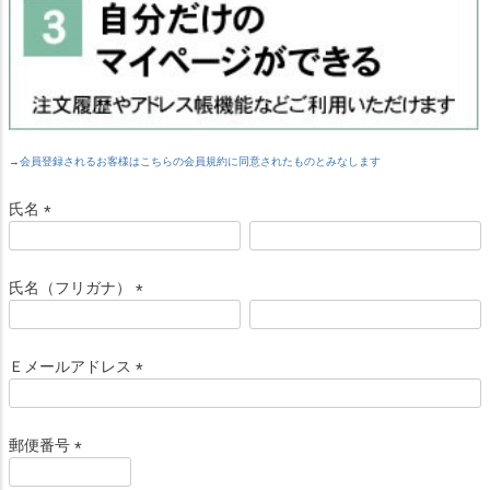
→会員登録されるお客様はこちらの会員規約に同意されたものとみなします
氏名
(
必
須
氏名（フリガナ）
)
(
必
須
Ｅメールアドレス
)
(
必
須
郵便番号
)
(