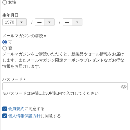
女性
生年月日
メールマガジンの購読
可
(
否
必
メールマガジンをご購読いただくと、新製品やセール情報をお届け
須
します。またメールマガジン限定クーポンやプレゼントなどお得な
)
情報をお届けします。
パスワード
(
必
※パスワードは6桁以上30桁以内で入力してください
須
)
会員規約
に同意する
個人情報保護方針
に同意する