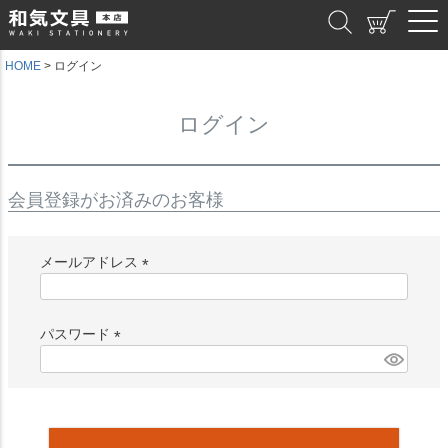
和気文具
HOME
ログイン
ログイン
会員登録がお済みのお客様
メールアドレス
(
必
須
パスワード
)
(
必
須
)