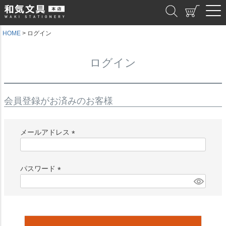
和気文具
HOME
ログイン
ログイン
会員登録がお済みのお客様
メールアドレス
(
必
須
パスワード
)
(
必
須
)