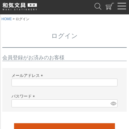
和気文具
HOME
ログイン
ログイン
会員登録がお済みのお客様
メールアドレス
(
必
須
パスワード
)
(
必
須
)