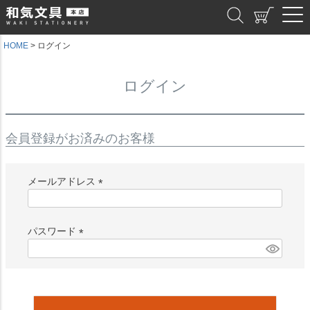
和気文具
HOME
ログイン
ログイン
会員登録がお済みのお客様
メールアドレス
(
必
須
パスワード
)
(
必
須
)