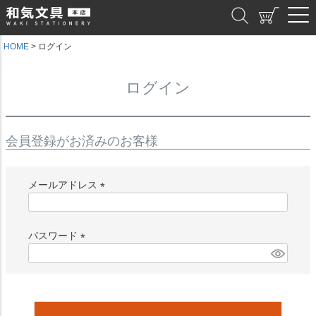
和気文具
HOME
ログイン
ログイン
会員登録がお済みのお客様
メールアドレス
(
必
須
パスワード
)
(
必
須
)