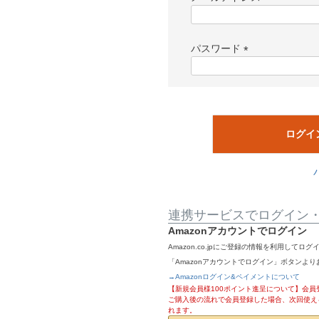
(
必
須
パスワード
)
(
必
須
)
ログイ
連携サービスでログイン
Amazonアカウントでログイン
Amazon.co.jpにご登録の情報を利用して
「Amazonアカウントでログイン」ボタンよ
→Amazonログイン&ペイメントについて
【新規会員様100ポイント進呈について】会員登
ご購入後の流れで会員登録した場合、次回使え
れます。