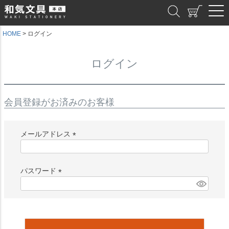
和気文具
HOME
ログイン
ログイン
会員登録がお済みのお客様
メールアドレス
(
必
須
パスワード
)
(
必
須
)