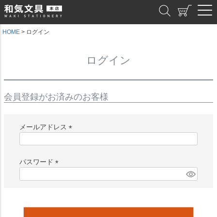
和気文具
HOME
ログイン
ログイン
会員登録がお済みのお客様
メールアドレス
(
必
須
パスワード
)
(
必
須
)