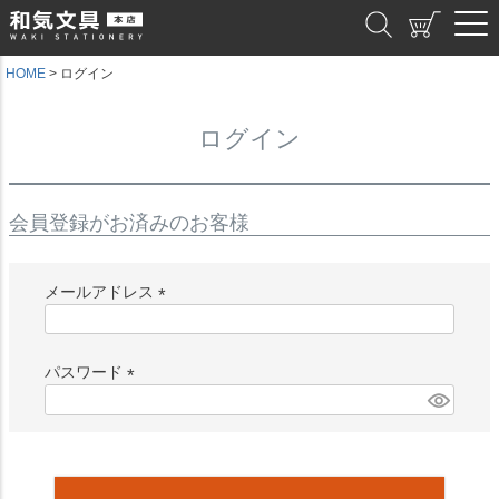
和気文具
HOME
ログイン
ログイン
会員登録がお済みのお客様
メールアドレス
(
必
須
パスワード
)
(
必
須
)