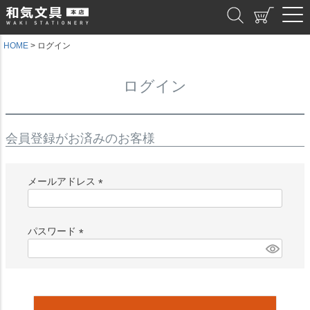
和気文具
HOME
ログイン
ログイン
会員登録がお済みのお客様
メールアドレス
(
必
須
パスワード
)
(
必
須
)