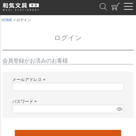
和気文具
HOME
ログイン
ログイン
会員登録がお済みのお客様
メールアドレス
(
必
須
パスワード
)
(
必
須
)