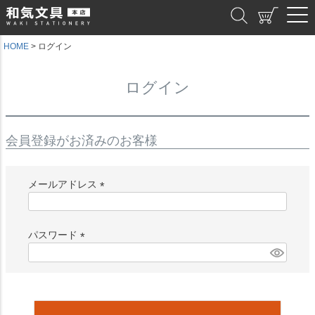
和気文具
HOME
ログイン
ログイン
会員登録がお済みのお客様
メールアドレス
(
必
須
パスワード
)
(
必
須
)