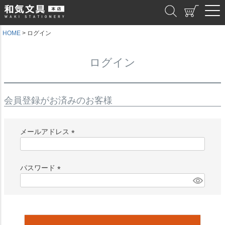
和気文具
HOME
ログイン
ログイン
会員登録がお済みのお客様
メールアドレス
(
必
須
パスワード
)
(
必
須
)