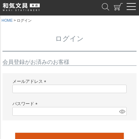
和気文具
HOME
ログイン
ログイン
会員登録がお済みのお客様
メールアドレス
(
必
須
パスワード
)
(
必
須
)