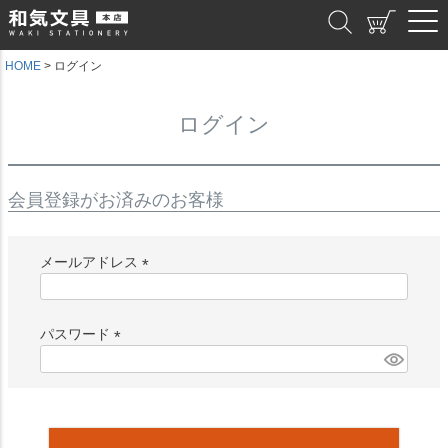
和気文具
HOME
ログイン
ログイン
会員登録がお済みのお客様
メールアドレス
(
必
須
パスワード
)
(
必
須
)