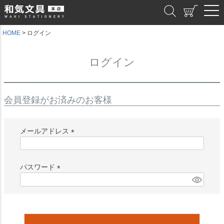
和気文具
HOME
ログイン
ログイン
会員登録がお済みのお客様
メールアドレス
(
必
須
パスワード
)
(
必
須
)