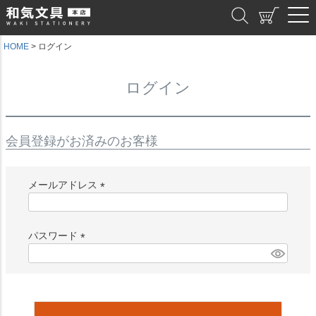
和気文具
HOME
ログイン
ログイン
会員登録がお済みのお客様
メールアドレス
(
必
須
パスワード
)
(
必
須
)