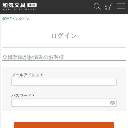
和気文具
HOME
ログイン
ログイン
会員登録がお済みのお客様
メールアドレス
(
必
須
パスワード
)
(
必
須
)