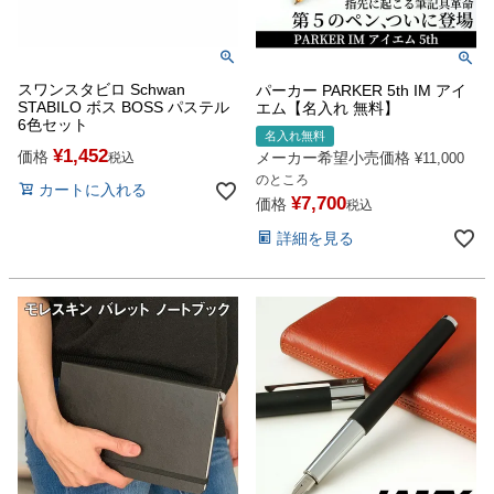
スワンスタビロ Schwan
パーカー PARKER 5th IM アイ
STABILO ボス BOSS パステル
エム【名入れ 無料】
6色セット
名入れ無料
¥
1,452
価格
メーカー希望小売価格
税込
¥
11,000
のところ
カートに入れる
¥
7,700
価格
税込
詳細を見る