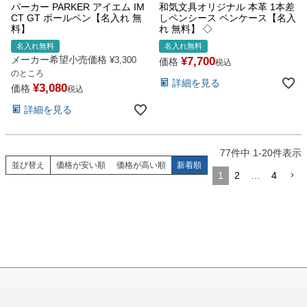
パーカー PARKER アイエム IM
和気文具オリジナル 本革 1本差
CT GT ボールペン【名入れ 無
しペンシース ペンケース【名入
料】
れ 無料】 ◇
名入れ無料
名入れ無料
メーカー希望小売価格
¥
7,700
¥
3,300
価格
税込
のところ
詳細を見る
¥
3,080
価格
税込
詳細を見る
77
件中
1
-
20
件表示
並び替え
価格が安い順
価格が高い順
新着順
1
2
…
4