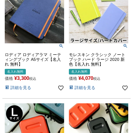
ロディア ロディアラマ ミーテ
モレスキン クラシック ノート
ィングブック A5サイズ【名入
ブック ハード ラージ 2020 新
れ 無料】
色【名入れ 無料】
名入れ無料
名入れ無料
¥
3,300
¥
4,070
価格
価格
税込
税込
詳細を見る
詳細を見る