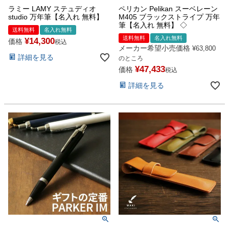
ラミー LAMY ステュディオ
ペリカン Pelikan スーベレーン
studio 万年筆【名入れ 無料】
M405 ブラックストライプ 万年
筆【名入れ 無料】 ◇
送料無料
名入れ無料
送料無料
名入れ無料
¥
14,300
価格
税込
メーカー希望小売価格
¥
63,800
詳細を見る
のところ
¥
47,433
価格
税込
詳細を見る