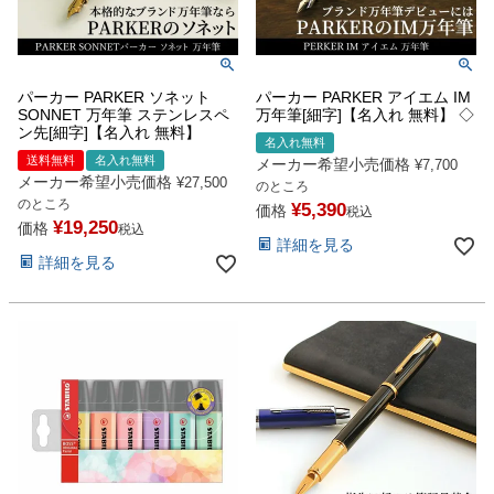
パーカー PARKER ソネット
パーカー PARKER アイエム IM
SONNET 万年筆 ステンレスペ
万年筆[細字]【名入れ 無料】 ◇
ン先[細字]【名入れ 無料】
名入れ無料
送料無料
名入れ無料
メーカー希望小売価格
¥
7,700
メーカー希望小売価格
¥
27,500
のところ
のところ
¥
5,390
価格
税込
¥
19,250
価格
税込
詳細を見る
詳細を見る