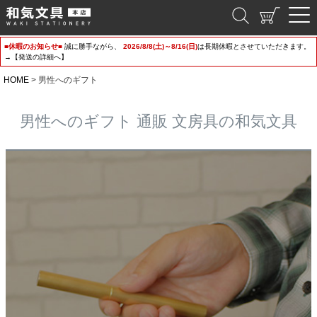
和気文具
■休暇のお知らせ■
誠に勝手ながら、
2026/8/8(土)～8/16(日)
は長期休暇とさせていただきます。
→【発送の詳細へ】
HOME
男性へのギフト
男性へのギフト 通販 文房具の和気文具