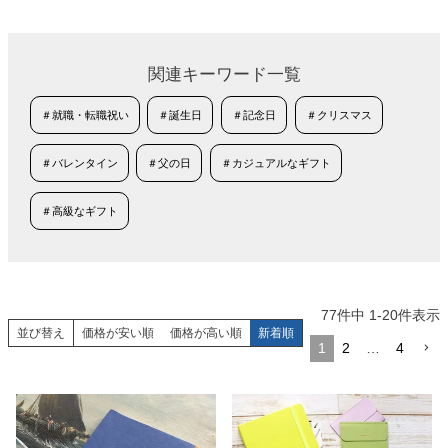
関連キーワード一覧
＃就職・転職祝い
＃誕生日
＃記念日
＃クリスマス
＃バレンタイン
＃父の日
＃カジュアルなギフト
＃高級なギフト
77
件中
1
-
20
件表示
並び替え
価格が安い順
価格が高い順
新着順
1
2
…
4