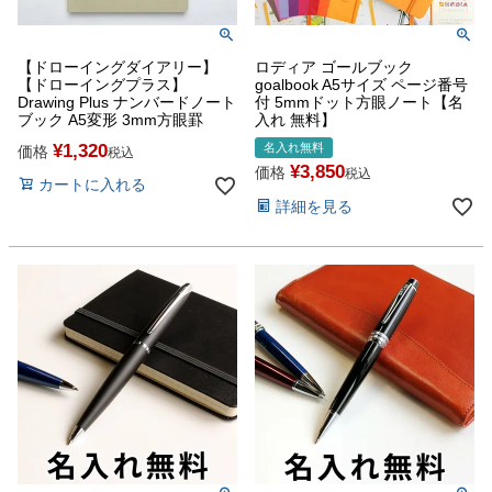
【ドローイングダイアリー】
ロディア ゴールブック
【ドローイングプラス】
goalbook A5サイズ ページ番号
Drawing Plus ナンバードノート
付 5mmドット方眼ノート【名
ブック A5変形 3mm方眼罫
入れ 無料】
¥
1,320
名入れ無料
価格
税込
¥
3,850
価格
税込
カートに入れる
詳細を見る