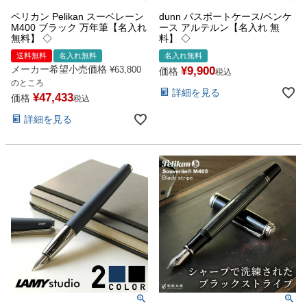
ペリカン Pelikan スーベレーン
dunn パスポートケース/ペンケ
M400 ブラック 万年筆【名入れ
ース アルテルン【名入れ 無
無料】 ◇
料】 ◇
送料無料
名入れ無料
名入れ無料
メーカー希望小売価格
¥
9,900
¥
63,800
価格
税込
のところ
詳細を見る
¥
47,433
価格
税込
詳細を見る