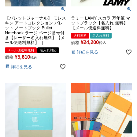
【バレットジャーナル】 モレス
ラミー LAMY スカラ 万年筆 マ
キン アートコレクション バレ
ットブラック【名入れ 無料】
ット ノートブック Bullet
【メール便送料無料】
Notebook ラージ ページ番号付
送料無料
名入れ無料
き【レーザー名入れ無料】【メ
¥
24,200
ール便送料無料】 ｜
価格
税込
メール便送料無料
名入れ対応
詳細を見る
¥
5,610
価格
税込
詳細を見る