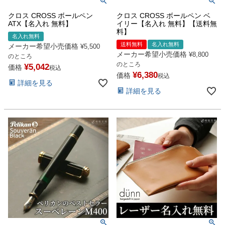
クロス CROSS ボールペン
クロス CROSS ボールペン ベ
ATX【名入れ 無料】
イリー【名入れ 無料】【送料無
料】
名入れ無料
送料無料
名入れ無料
メーカー希望小売価格
¥
5,500
メーカー希望小売価格
¥
8,800
のところ
のところ
¥
5,042
価格
税込
¥
6,380
価格
税込
詳細を見る
詳細を見る