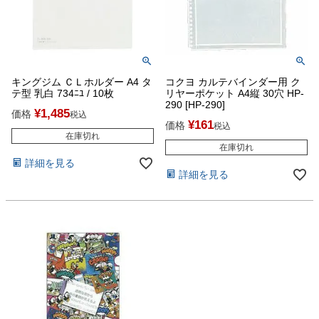
キングジム ＣＬホルダー A4 タ
コクヨ カルテバインダー用 ク
テ型 乳白 734ﾆﾕ / 10枚
リヤーポケット A4縦 30穴 HP-
290 [HP-290]
¥
1,485
価格
税込
¥
161
価格
税込
在庫切れ
在庫切れ
詳細を見る
詳細を見る