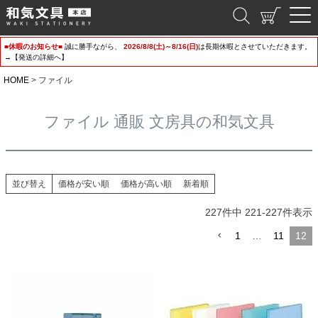
和気文具
■休暇のお知らせ■
誠に勝手ながら、
2026/8/8(土)～8/16(日)
は長期休暇とさせていただきます。
→【発送の詳細へ】
HOME
ファイル
ファイル 通販 文房具の和気文具
並び替え
価格が安い順
価格が高い順
新着順
227
件中
221
-
227
件表示
1
…
11
12