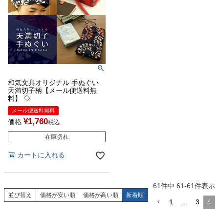
和気文具オリジナル 手ぬぐい
天満切子柄【メール便送料無
料】 ◇
メール便送料無料
¥
1,760
価格
税込
在庫切れ
カートに入れる
61
件中
61
-
61
件表示
並び替え
価格が安い順
価格が高い順
新着順
1
…
3
4