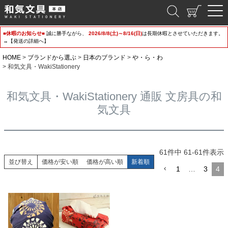
和気文具
■休暇のお知らせ■
誠に勝手ながら、
2026/8/8(土)～8/16(日)
は長期休暇とさせていただきます。
→【発送の詳細へ】
HOME
ブランドから選ぶ
日本のブランド
や・ら・わ
和気文具・WakiStationery
和気文具・WakiStationery 通販 文房具の和
気文具
61
件中
61
-
61
件表示
並び替え
価格が安い順
価格が高い順
新着順
1
…
3
4